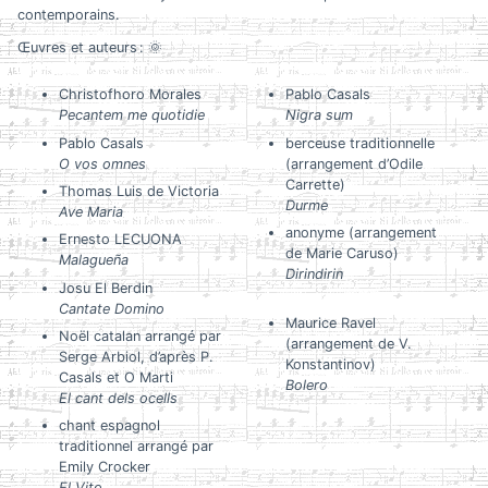
contemporains.
Œuvres et auteurs : 🌞
Christofhoro Morales
Pablo Casals
Pecantem me quotidie
Nigra sum
Pablo Casals
berceuse traditionnelle
O vos omnes
(arrangement d’Odile
Carrette)
Thomas Luis de Victoria
Durme
Ave Maria
anonyme (arrangement
Ernesto LECUONA
de Marie Caruso)
Malagueña
Dirindirin
Josu El Berdin
Cantate Domino
Maurice Ravel
Noël catalan arrangé par
(arrangement de V.
Serge Arbiol, d’après P.
Konstantinov)
Casals et O Marti
Bolero
El cant dels ocells
chant espagnol
traditionnel arrangé par
Emily Crocker
El Vito