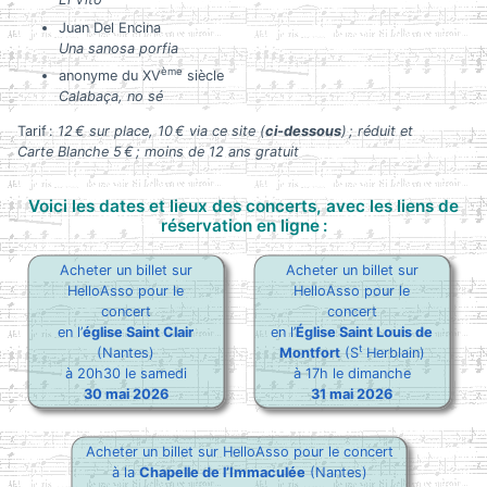
Juan Del Encina
Una sanosa porfia
ème
anonyme du XV
siècle
Calabaça, no sé
Tarif :
12 € sur place, 10 € via ce site (
ci-dessous
) ; réduit et
Carte Blanche 5 € ; moins de 12 ans gratuit
Voici les dates et lieux des concerts, avec les liens de
réservation en ligne :
Acheter un billet sur
Acheter un billet sur
HelloAsso pour le
HelloAsso pour le
concert
concert
en l’
église Saint Clair
en l’
Église Saint Louis de
t
(Nantes)
Montfort
(S
Herblain)
à 20h30 le samedi
à 17h le dimanche
30 mai 2026
31 mai 2026
Acheter un billet sur HelloAsso pour le concert
à la
Chapelle de l’Immaculée
(Nantes)